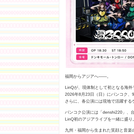
福岡からアジアへ――。
LinQが、現体制として初となる海
2026年8月23日（日）にバンコク
さらに、各公演には現地で活躍する
バンコク公演には「denshi220」、台北
LinQ初のアジアライブを一緒に盛
九州・福岡から生まれた笑顔と音楽