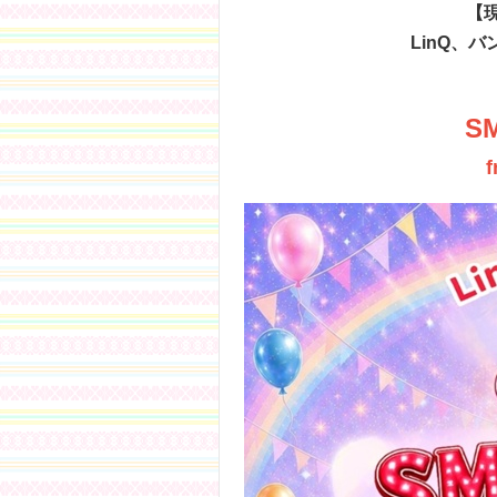
【
LinQ、
SM