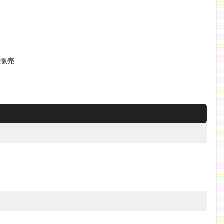
）
着販売