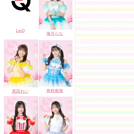
LinQ
海月らな
有村南海
黒田れい