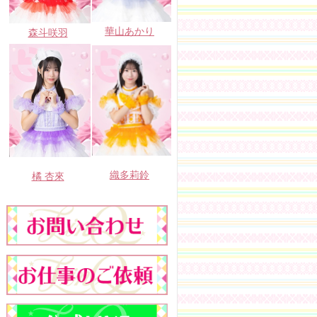
華山あかり
森斗咲羽
織多莉鈴
橘 杏來