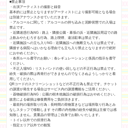
■禁止事項
・出演アーティストの撮影と録音
基本的には禁止となりますがアーティストにより撮影可能となる場合
は別途アナウンスさせていただきます。
・アルコールに関して：アルコールの持ち込みと泥酔状態での入場は
禁止です。
・近隣迷惑行為NG：路上・隣接公園・幕張の浜・近隣施設周辺での路
上飲みやたむろする行為、路上喫煙、違法駐車は禁止です。
・近隣施設への立ち入りNG：近隣施設への無断立ち入りは禁止です。
隣接する病院へはいかなる理由でも立ち入り禁止となりますので絶対
におやめください。
・各所ルール遵守のお願い：各レギュレーションと係員の指示を遵守
ください。
・不正入場NG：リストバンドの使い回しなどの不正行為は禁止です。
紛失・破損の際は再発行ができませんのでなくさぬようしっかりと着
用してください。
QRコードのスクリーンショットなどの不正行為も禁止です。チケット
の譲渡が発生する場合はサービス内の譲渡機能をご活用ください。
・器物破損行為NG：公園の樹木他施設の破損行為はおやめください。
故意による破損は修復費用をご負担頂きます。
・最前列の場所取り行為：長時間の荷物置きなどは場所取り行為とみ
なしスタッフで移動します その際の内包物の紛失や破損は主催では感
知致しません。貴重品の管理はご自身でお願いいたします。
・トイレ以外での排泄行為
・指定エリア以外での観覧