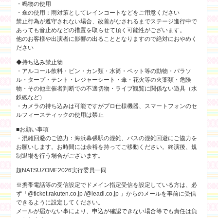
・鳴物の使用
・傘の使用：雨対策としてレインコートなどをご用意ください
禁止行為が遵守されない場合、改善がなされるまでステージ進行中で
あっても音止めなどの措置を取らせて頂く可能性がございます。
他のお客様や出演者に影響の出ることとなりますので絶対におやめく
ださい
◆持ち込み禁止物
・アルコール飲料・ビン・カン類・水筒・ペット等の動物・パラソ
ル・タープ・テント・レジャーシート・傘・花火等の火薬類・危険
物・その他主催者判断での不適切物・ライブ観覧に関係ない遊具（水
鉄砲など）
・カメラの持ち込みは可能ですがプロ仕様機器、スマートフォンのセ
ルフィースティックの使用は禁止
■お願い事項
・混雑回避のご協力：海浜幕張駅の混雑、バスの混雑回避にご協力を
お願いします。お時間には余裕を持ってご移動ください。終演後、規
制退場を行う場合がございます。
超NATSUZOME2026実行委員一同
※携帯電話等の受信設定でドメイン指定受信を設定している方は、必
ず「@ticket.rakuten.co.jp /@leadi.co.jp 」からのメールを事前に受信
できるように設定してください。
メールが届かない事により、申込が確認できない場合等でも責任は負