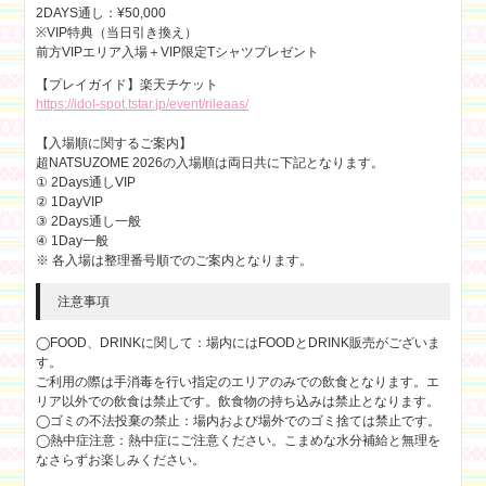
2DAYS通し：¥50,000
※VIP特典（当日引き換え）
前方VIPエリア入場＋VIP限定Tシャツプレゼント
【プレイガイド】楽天チケット
https://idol-spot.tstar.jp/event/rileaas/
【入場順に関するご案内】
超NATSUZOME 2026の入場順は両日共に下記となります。
① 2Days通しVIP
② 1DayVIP
③ 2Days通し一般
④ 1Day一般
※ 各入場は整理番号順でのご案内となります。
注意事項
◯FOOD、DRINKに関して：場内にはFOODとDRINK販売がございま
す。
ご利用の際は手消毒を行い指定のエリアのみでの飲食となります。エ
リア以外での飲食は禁止です。飲食物の持ち込みは禁止となります。
◯ゴミの不法投棄の禁止：場内および場外でのゴミ捨ては禁止です。
◯熱中症注意：熱中症にご注意ください。こまめな水分補給と無理を
なさらずお楽しみください。