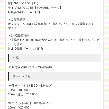
縁日/10:55-11:55【11】
ライブ/12:40-12:55【SOMARIステージ】
特典会/14:45-15:45【N】
・ご新規特典
オフィシャルLINEお友達追加で、無料2ショットが2枚撮影できま
す！！
・LinQ応援特典
ご来場されたTeamLinQの皆さんには、無料2ショット撮影券をプレゼ
ントします！
※LinQ物販ブースにて配布
会場
幕張海浜公園Gブロック特設会場
チケット情報
一般チケット (各日1Drink料金込)
1DAY：¥8,000
2DAYS通し：¥14,000
VIPチケット(各日1Drink料金込)
1DAY：¥27,000