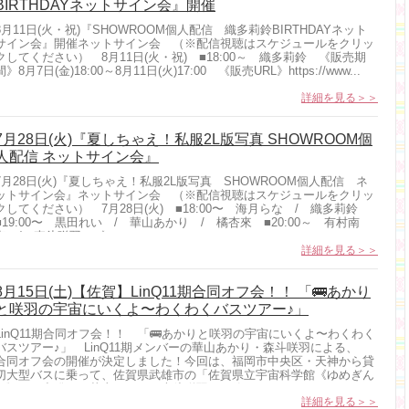
BIRTHDAYネットサイン会』開催
8月11日(火・祝)『SHOWROOM個人配信 織多莉鈴BIRTHDAYネット
サイン会』開催ネットサイン会 （※配信視聴はスケジュールをクリッ
クしてください） 8月11日(火・祝) ■18:00～ 織多莉鈴 《販売期
間》8月7日(金)18:00～8月11日(火)17:00 《販売URL》https://www...
詳細を見る＞＞
7月28日(火)『夏しちゃえ！私服2L版写真 SHOWROOM個
人配信 ネットサイン会』
7月28日(火)『夏しちゃえ！私服2L版写真 SHOWROOM個人配信 ネ
ットサイン会』ネットサイン会 （※配信視聴はスケジュールをクリッ
クしてください） 7月28日(火) ■18:00〜 海月らな / 織多莉鈴
■19:00〜 黒田れい / 華山あかり / 橘杏來 ■20:00～ 有村南
海 / 森斗咲羽 《...
詳細を見る＞＞
8月15日(土)【佐賀】LinQ11期合同オフ会！！ 「🚌あかり
と咲羽の宇宙にいくよ〜わくわくバスツアー♪」
LinQ11期合同オフ会！！ 「🚌あかりと咲羽の宇宙にいくよ〜わくわく
バスツアー♪」 LinQ11期メンバーの華山あかり・森斗咲羽による、
合同オフ会の開催が決定しました！今回は、福岡市中央区・天神から貸
切大型バスに乗って、佐賀県武雄市の「佐賀県立宇宙科学館《ゆめぎん
が》」へ出発！ 華山あかり・森斗咲羽と一緒...
詳細を見る＞＞