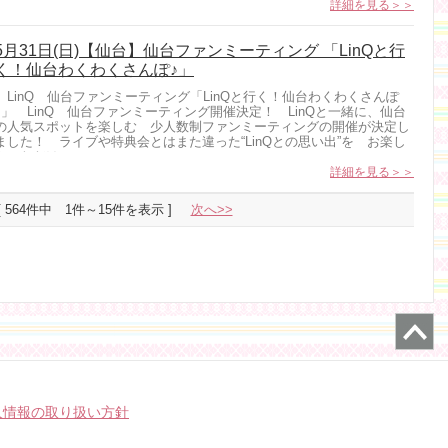
詳細を見る＞＞
5月31日(日)【仙台】仙台ファンミーティング 「LinQと行
く！仙台わくわくさんぽ♪」
LinQ 仙台ファンミーティング「LinQと行く！仙台わくわくさんぽ
♪」 LinQ 仙台ファンミーティング開催決定！ LinQと一緒に、仙台
の人気スポットを楽しむ 少人数制ファンミーティングの開催が決定し
ました！ ライブや特典会とはまた違った“LinQとの思い出”を お楽し
みいただけ...
詳細を見る＞＞
[ 564件中 1件～15件を表示 ]
次へ>>
人情報の取り扱い方針