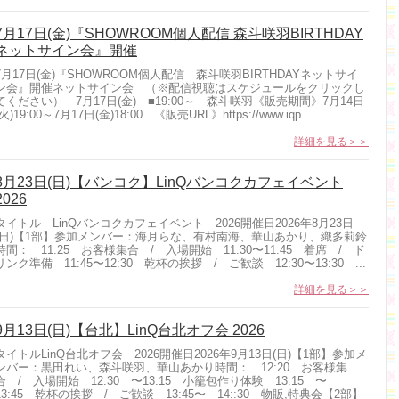
7月17日(金)『SHOWROOM個人配信 森斗咲羽BIRTHDAY
ネットサイン会』開催
7月17日(金)『SHOWROOM個人配信 森斗咲羽BIRTHDAYネットサイ
ン会』開催ネットサイン会 （※配信視聴はスケジュールをクリックし
てください） 7月17日(金) ■19:00～ 森斗咲羽《販売期間》7月14日
(火)19:00～7月17日(金)18:00 《販売URL》https://www.iqp...
詳細を見る＞＞
8月23日(日)【バンコク】LinQバンコクカフェイベント
2026
タイトル LinQバンコクカフェイベント 2026開催日2026年8月23日
(日)【1部】参加メンバー：海月らな、有村南海、華山あかり、織多莉鈴
時間： 11:25 お客様集合 / 入場開始 11:30〜11:45 着席 / ド
リンク準備 11:45〜12:30 乾杯の挨拶 / ご歓談 12:30〜13:30 ...
詳細を見る＞＞
9月13日(日)【台北】LinQ台北オフ会 2026
タイトルLinQ台北オフ会 2026開催日2026年9月13日(日)【1部】参加メ
ンバー：黒田れい、森斗咲羽、華山あかり時間： 12:20 お客様集
合 / 入場開始 12:30 〜13:15 小籠包作り体験 13:15 〜
13:45 乾杯の挨拶 / ご歓談 13:45〜 14::30 物販,特典会【2部】