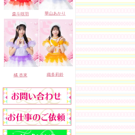
華山あかり
森斗咲羽
織多莉鈴
橘 杏來