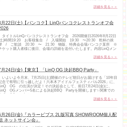
参...
詳細を見る＞＞
8月22日(土)【バンコク】LinQバンコクレストランオフ会
2026
タイトルLinQバンコクレストランオフ会 2026開催日2026年8月22日
(土)時間19:20 お客様集合 / 入場開始 19:30 〜20:30 乾杯の挨
拶 / ご歓談 20:30 〜 21:30 物販、特典会会場バンコク某所 ※
チケット購入者様に後日、会場の詳細を送付いたします。内容LinQメン
バーと...
詳細を見る＞＞
7月24日(金)【東京】「LinQ OG 決起BBQ Party」
いよいよ今月末、7月25日(土)開催のテレビ朝日がお届けする「10年目
記念で有明に引っ越しだよ！六本木アイドルフェスティバル2026」に、
LinQ OG の出演が決定！その決起会として、前日7月24日(金)に、
LinQ OGメンバー5名による決起BBQ Partyを開催します✨関東での
LinQ OGオフ会は...
詳細を見る＞＞
6月26日(金)『カラービブス 2L版写真 SHOWROOM個人配
信 ネットサイン会』