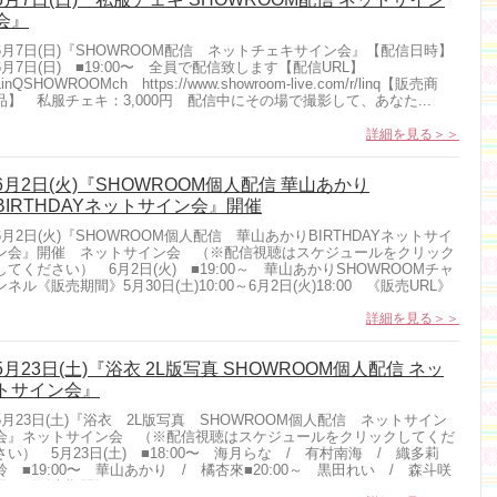
会』
6月7日(日)『SHOWROOM配信 ネットチェキサイン会』【配信日時】
6月7日(日) ■19:00〜 全員で配信致します【配信URL】
LinQSHOWROOMch https://www.showroom-live.com/r/linq【販売商
品】 私服チェキ：3,000円 配信中にその場で撮影して、あなた...
詳細を見る＞＞
6月2日(火)『SHOWROOM個人配信 華山あかり
BIRTHDAYネットサイン会』開催
6月2日(火)『SHOWROOM個人配信 華山あかりBIRTHDAYネットサイ
ン会』開催 ネットサイン会 （※配信視聴はスケジュールをクリック
してください） 6月2日(火) ■19:00～ 華山あかりSHOWROOMチャ
ンネル《販売期間》5月30日(土)10:00～6月2日(火)18:00 《販売URL》
t...
詳細を見る＞＞
5月23日(土)『浴衣 2L版写真 SHOWROOM個人配信 ネッ
トサイン会』
5月23日(土)『浴衣 2L版写真 SHOWROOM個人配信 ネットサイン
会』ネットサイン会 （※配信視聴はスケジュールをクリックしてくだ
さい） 5月23日(土) ■18:00〜 海月らな / 有村南海 / 織多莉
鈴 ■19:00〜 華山あかり / 橘杏來■20:00～ 黒田れい / 森斗咲
羽 《販売期間》5...