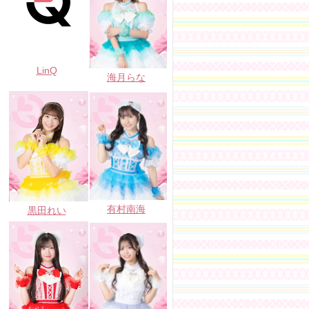
LinQ
海月らな
有村南海
黒田れい