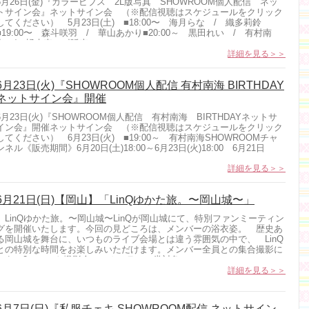
6月26日(金)『カラービブス 2L版写真 SHOWROOM個人配信 ネッ
トサイン会』ネットサイン会 （※配信視聴はスケジュールをクリック
してください） 5月23日(土) ■18:00〜 海月らな / 織多莉鈴
■19:00〜 森斗咲羽 / 華山あかり■20:00～ 黒田れい / 有村南
海 / 橘杏來 《販売...
詳細を見る＞＞
6月23日(火)『SHOWROOM個人配信 有村南海 BIRTHDAY
ネットサイン会』開催
6月23日(火)『SHOWROOM個人配信 有村南海 BIRTHDAYネットサ
イン会』開催ネットサイン会 （※配信視聴はスケジュールをクリック
してください） 6月23日(火) ■19:00～ 有村南海SHOWROOMチャ
ンネル《販売期間》6月20日(土)18:00～6月23日(火)18:00 6月21日
日)...
詳細を見る＞＞
6月21日(日)【岡山】「LinQゆかた旅。〜岡山城〜」
LinQゆかた旅。〜岡山城〜LinQが岡山城にて、特別ファンミーティン
グを開催いたします。今回の見どころは、メンバーの浴衣姿。 歴史あ
る岡山城を舞台に、いつものライブ会場とは違う雰囲気の中で、 LinQ
との特別な時間をお楽しみいただけます。メンバー全員との集合撮影に
加え、2ショット撮影会、 カメラマン券対象...
詳細を見る＞＞
6月7日(日)『私服チェキ SHOWROOM配信 ネットサイン