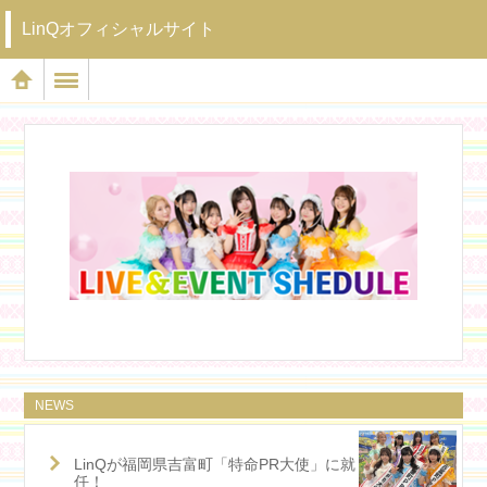
LinQオフィシャルサイト
NEWS
LinQが福岡県吉富町「特命PR大使」に就
任！