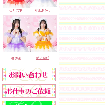
華山あかり
森斗咲羽
織多莉鈴
橘 杏來