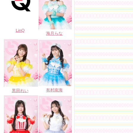
LinQ
海月らな
有村南海
黒田れい