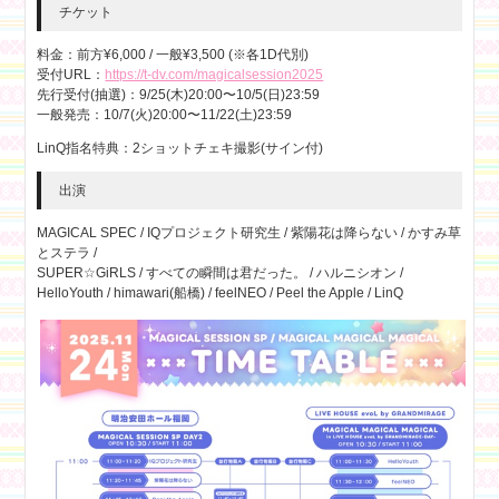
チケット
料金：前方¥6,000 / 一般¥3,500 (※各1D代別)
受付URL：
https://t-dv.com/magicalsession2025
先行受付(抽選)：9/25(木)20:00〜10/5(日)23:59
一般発売：10/7(火)20:00〜11/22(土)23:59
LinQ指名特典：2ショットチェキ撮影(サイン付)
出演
MAGICAL SPEC / IQプロジェクト研究生 / 紫陽花は降らない / かすみ草
とステラ /
SUPER☆GiRLS / すべての瞬間は君だった。 / ハルニシオン /
HelloYouth / himawari(船橋) / feelNEO / Peel the Apple / LinQ