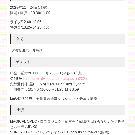
2025年11月24日(月祝)
開場 / 開演：10:30/11:00
ライブ/12:40-13:05
特典会/13:25-14:25【B】
会場
明治安田ホール福岡
チケット
料金：前方¥6,000 / 一般¥3,500 (※各1D代別)
受付URL：
https://t-dv.com/magicalsession2025
先行受付(抽選)：9/25(木)20:00〜10/5(日)23:59
一般発売：10/7(火)20:00〜11/23(日)23:59
LinQ指名特典：全員集合撮影 or 2ショットチェキ撮影
出演
MAGICAL SPEC / IQプロジェクト研究生 / 紫陽花は降らない / かすみ草
とステラ / JINKS
SUPER☆GiRLS / ハルニシオン / HelloYouth / himawari(船橋) /