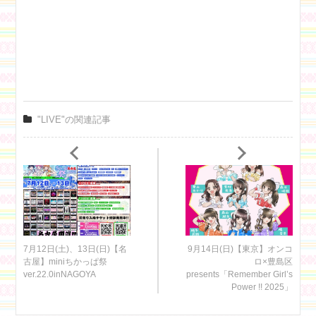
"LIVE"の関連記事
7月12日(土)、13日(日)【名
9月14日(日)【東京】オンコ
古屋】miniちかっぱ祭
ロ×豊島区
ver.22.0inNAGOYA
presents「Remember Girl’s
Power !! 2025」