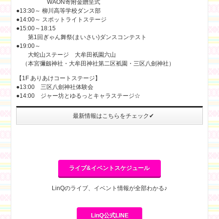
WAON寄附金贈呈式
●13:30～ 柳川高等学校ダンス部
●14:00～ スポットライトステージ
●15:00～18:15
第1回ぎゃん舞祭(まいさい)ダンスコンテスト
●19:00～
大蛇山ステージ 大牟田衹園六山
（本宮彌劔神社・大牟田神社第二区衹園・三区八劍神社）
【1F ありあけコートステージ】
●13:00 三区八劍神社体験会
●14:00 ジャー坊とゆるっとキャラステージ☆
最新情報はこちらをチェック✔
ライブ&イベントスケジュール
LinQのライブ、イベント情報が全部わかる♪
LinQ公式LINE