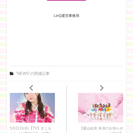
LinQ運営事務局
"NEWS"の関連記事
5月21日(水)【TV】まじも
【森山結友 休演のお知らせ