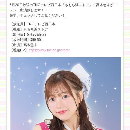
5月20日放送のTNCテレビ西日本「ももち浜ストア」に髙木悠未がコ
メント出演致します！！
是非、チェックしてご覧ください！！
【放送局】TNCテレビ西日本
【番組】ももち浜ストア
【出演日】5月20日(火)
【放送時間】朝9:50～
【出演】髙木悠未
【番組HP】
https://www.tnc.co.jp/store/