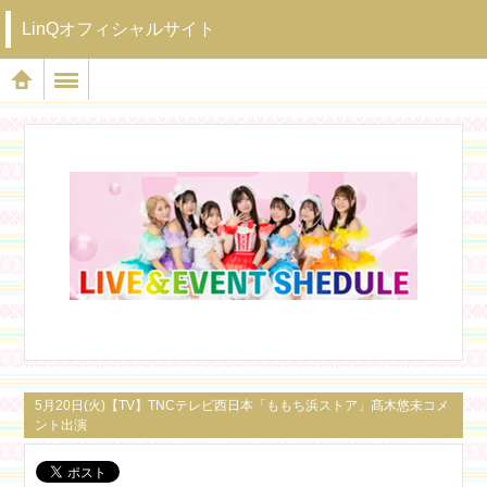
LinQオフィシャルサイト
5月20日(火)【TV】TNCテレビ西日本「ももち浜ストア」髙木悠未コメ
ント出演