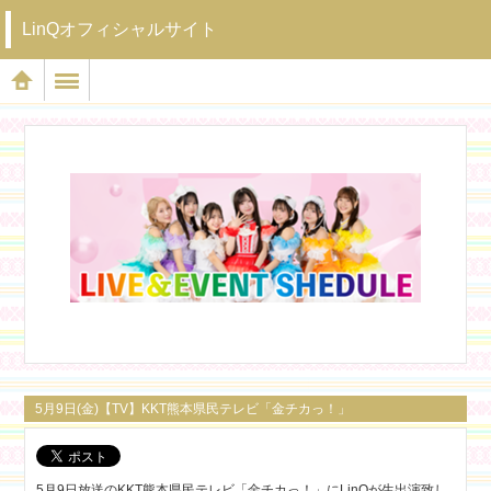
LinQオフィシャルサイト
5月9日(金)【TV】KKT熊本県民テレビ「金チカっ！」
5月9日放送のKKT熊本県民テレビ「金チカっ！」にLinQが生出演致し