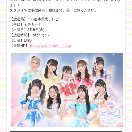
ます！！
スタジオで歌唱披露も！最後まで、是非ご覧ください。
【放送局】KKT熊本県民テレビ
【番組】金チカっ！
【出演日】5月9日(金)
【放送時間】15時50分～
【出演】LinQ
【番組HP】
https://www.kkt.jp/kinchika/