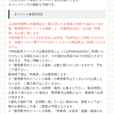
できませんので事前にダンスの予習をお願いします。
※メンバーソロの撮影も可能です。
【イベント参加方法】
上記販売期間に対象商品をご購入頂いたお客様に先着で1会計につき1
枚『整理番号付イベント入場券』と、対象商品1点につき1枚『特典
券』をお渡し致します。
※特設販売スペースでのお支払には現金・PayPayがご利用いただけま
す。各種クーポン/電子マネー/ポイントカード/商品券はご利用いただけ
ません。
※特設販売スペースでは通信状況によってはPayPay決済がご利用いた
だけなくなる場合もあります。その場合は現金のみでの対応とさせて
頂きます。予めご理解ください。
※『整理番号付イベント入場券』は数に限りがございますので、予め
ご了承下さい。
配布終了後は「特典券」のみ配布致します。
※『整理番号付イベント入場券』の整理番号はランダムでのお渡しと
なります。ご購入順ではございません。
※入場券に記載されている時間・場所にお集まり下さい。集合時間に
お集まり頂けなかった場合は、整理番号は無効となり、最後尾へお並
び頂きます。
※優先入場終了後、定員数に達していない場合のみ、観覧エリアは一
般のお客様もご入場・ご観覧が可能となります。
※『整理番号付イベント入場券』『特典券』を紛失・盗難・破損され