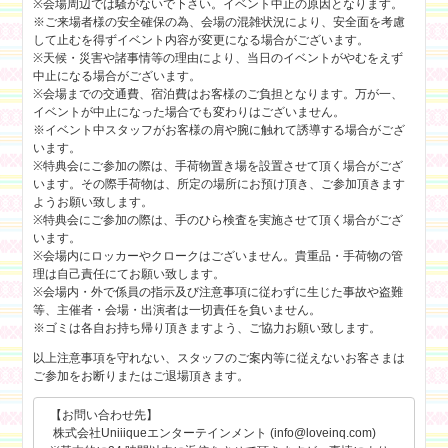
※会場周辺では騒がないで下さい。イベント中止の原因となります。
※ご来場者様の安全確保の為、会場の混雑状況により、安全面を考慮
して止むを得ずイベント内容が変更になる場合がございます。
※天候・災害や諸事情等の理由により、当日のイベントがやむをえず
中止になる場合がございます。
※会場までの交通費、宿泊費はお客様のご負担となります。万が一、
イベントが中止になった場合でも変わりはございません。
※イベント中スタッフがお客様の肩や腕に触れて誘導する場合がござ
います。
※特典会にご参加の際は、手荷物置き場を設置させて頂く場合がござ
います。その際手荷物は、所定の場所にお預け頂き、ご参加頂きます
ようお願い致します。
※特典会にご参加の際は、手のひら検査を実施させて頂く場合がござ
います。
※会場内にロッカーやクロークはございません。貴重品・手荷物の管
理は自己責任にてお願い致します。
※会場内・外で係員の指示及び注意事項に従わずに生じた事故や盗難
等、主催者・会場・出演者は一切責任を負いません。
※ゴミは各自お持ち帰り頂きますよう、ご協力お願い致します。
以上注意事項を守れない、スタッフのご案内等に従えないお客さまは
ご参加をお断りまたはご退場頂きます。
【お問い合わせ先】
株式会社Uniiiqueエンターテインメント (info@loveinq.com)