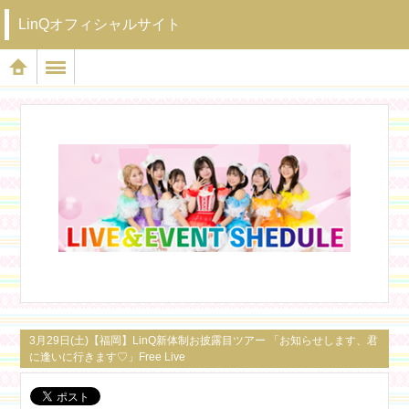
LinQオフィシャルサイト
3月29日(土)【福岡】LinQ新体制お披露目ツアー 「お知らせします、君
に逢いに行きます♡」Free Live