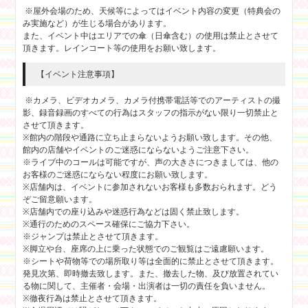
※屋外会場のため、天候等によってはイベント内容の変更（特典会の
み実施など）が生じる場合があります。
また、イベント中はエリアでの傘（日傘含む）の使用は禁止とさせて
頂きます。レインコート等の使用をお願い致します。
【イベント注意事項】
※カメラ、ビデオカメラ、カメラ付携帯電話等でのアーティストの撮
影、録音録画のすべての行為はスタッフの指示がない限り一切禁止と
させて頂きます。
※館内の階段や通路に立ち止まらないようお願い致します。その他、
館内の店舗やイベントのご迷惑にならないようご注意下さい。
※ライブ中のコールは可能ですが、声の大きさにつきましては、他の
お客様のご迷惑にならない程度にお願い致します。
※店舗内は、イベントに参加されないお客様も多数おられます。どう
ぞご留意願います。
※店舗内での座り込みや迷惑行為などは固く禁止致します。
※通行のためのスペース確保にご協力下さい。
※ジャンプは禁止とさせて頂きます。
※脚立や台、座席の上に乗った状態でのご観覧はご遠慮願います。
※シートや荷物等での場所取り等は全面的に禁止とさせて頂きます。
発見次第、即時撤去致します。また、撤去した物、及び放置されてい
る物に関して、主催者・会場・出演者は一切の責任を負いません。
※徹夜行為は禁止とさせて頂きます。