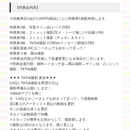
【特典会内容】
※対象商品1会計1,000円(税込)ごとに特典券1枚配布致します。
特典券1枚：写真サイン会(トーク25秒)
特典券2枚：２ショット撮影(写メ・トーク無し) ※自撮りNG
特典券3枚：２ショット撮影（チェキ）＆サイン
特典券4枚：TikTok撮影 (15秒)orメッセージ動画(15秒)
※撮影楽曲♪#むかこーさんでも好きって言って！
特典券５枚：囲み撮影
※特典会内容は予告無しで急遽変更になる場合がございます。
※特典会進行順：無料ハイタッチ会→囲み撮影→サイン会・2ショット
撮影・TikTok撮影
▼▼▼ TikTok撮影 参加▼▼▼
LinQとTikTok撮影を希望の方は
撮影準備をお願いします！
①tiktokアプリを開く
②「LinQ むかこーさんでも好きって言って」で楽曲検索
③1番上のアーティスト表記の動画を選択
④この楽曲を使うを選択
⑤カメラ起動画面で待機
※スタッフが携帯をお預かりして、撮影致します。
※撮影は1回のみとなります。撮り直しは