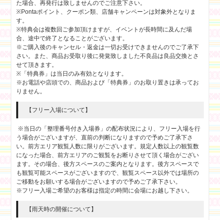
た場合、再発行は致しませんのでご注意下さい。
※Pontaポイント、クーポン類、店舗キャンペーンは対象外となりま
す。
※特典会は複数回ご参加頂けますが、イベントが長時間に及んだ場
合、途中で終了となることがございます。
※ご購入後のキャンセル・返金は一切お受けできませんのでご了承下
さい。また、商品お受取り後に発覚致しました不良品は良品交換とさ
せて頂きます。
※「特典券」は当日のみ有効となります。
※お電話や店頭での、商品および「特典券」のお取り置きは承ってお
りません。
【フリー入場について】
※当日の「整理番号付き入場券」の配布状況により、フリー入場を行
う場合がございますが、直前の判断になりますので予めご了承下さ
い。前方エリア観覧人数に限りがございます。規定人数以上の観覧数
になった場合、前方エリアのご観覧をお断りさせて頂く場合がござい
ます。その場合、後方スペースのご案内となります。後方スペースで
も観覧可能スペースがございますので、観覧スペース以外では場所の
ご移動をお願いする場合がございますので予めご了承下さい。
※フリー入場ご希望のお客様は指定の時間に会場にお越し下さい。
【雨天時の開催について】