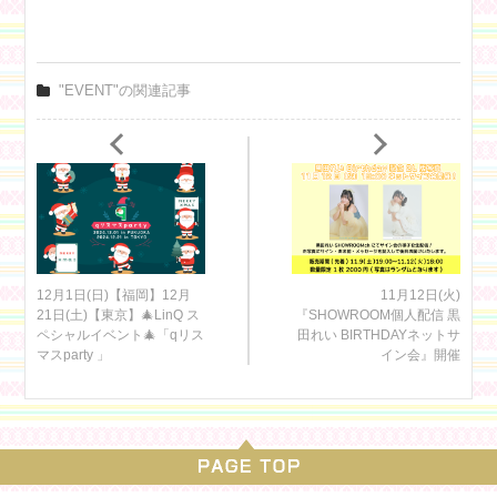
"EVENT"の関連記事
12月1日(日)【福岡】12月
11月12日(火)
21日(土)【東京】🎄LinQ ス
『SHOWROOM個人配信 黒
ペシャルイベント🎄「qリス
田れい BIRTHDAYネットサ
マスparty 」
イン会』開催