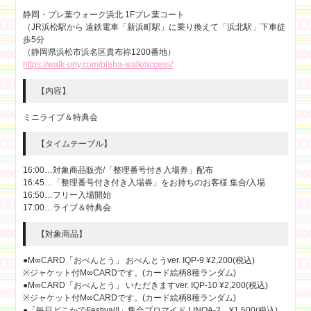
静岡・プレ葉ウォーク浜北 1Fプレ葉コート
（JR浜松駅から 遠鉄電車「新浜町駅」に乗り換えて「浜北駅」下車徒
歩5分
（静岡県浜松市浜名区貴布祢1200番地）
https://walk-uny.com/pleha-walk/access/
【内容】
ミニライブ＆特典会
【タイムテーブル】
16:00…対象商品販売/「整理番号付き入場券」配布
16:45…「整理番号付き付き入場券」をお持ちのお客様 集合/入場
16:50…フリー入場開始
17:00…ライブ＆特典会
【対象商品】
●M∞CARD「おべんとう」 おべんとうver. IQP-9 ¥2,200(税込)
※ジャケット付M∞CARDです。(カード絵柄8種ランダム)
●M∞CARD「おべんとう」 いただきますver. IQP-10 ¥2,200(税込)
※ジャケット付M∞CARDです。(カード絵柄8種ランダム)
●「毎日どこかでFestival!!」集合ブロマイド LINQA-2 ¥1,500(税込)