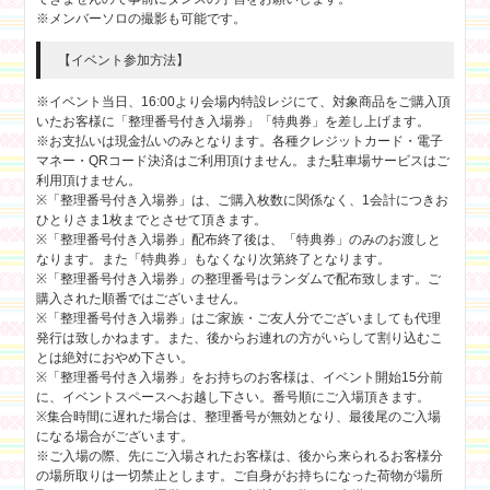
※メンバーソロの撮影も可能です。
【イベント参加方法】
※イベント当日、16:00より会場内特設レジにて、対象商品をご購入頂
いたお客様に「整理番号付き入場券」「特典券」を差し上げます。
※お支払いは現金払いのみとなります。各種クレジットカード・電子
マネー・QRコード決済はご利用頂けません。また駐車場サービスはご
利用頂けません。
※「整理番号付き入場券」は、ご購入枚数に関係なく、1会計につきお
ひとりさま1枚までとさせて頂きます。
※「整理番号付き入場券」配布終了後は、「特典券」のみのお渡しと
なります。また「特典券」もなくなり次第終了となります。
※「整理番号付き入場券」の整理番号はランダムで配布致します。ご
購入された順番ではございません。
※「整理番号付き入場券」はご家族・ご友人分でございましても代理
発行は致しかねます。また、後からお連れの方がいらして割り込むこ
とは絶対におやめ下さい。
※「整理番号付き入場券」をお持ちのお客様は、イベント開始15分前
に、イベントスペースへお越し下さい。番号順にご入場頂きます。
※集合時間に遅れた場合は、整理番号が無効となり、最後尾のご入場
になる場合がございます。
※ご入場の際、先にご入場されたお客様は、後から来られるお客様分
の場所取りは一切禁止とします。ご自身がお持ちになった荷物が場所