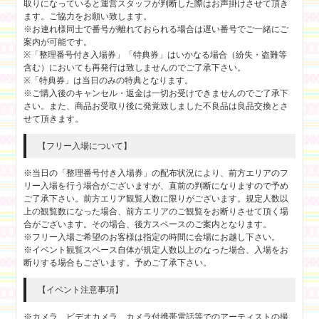
取りになっていると運営スタッフが判断した際はお声掛けさせて頂き
ます。ご協力をお願い致します。
※お連れ様同士で番号が離れておられる場合は遅い番号でご一緒にご
案内が可能です。
※「整理番号付き入場券」「特典券」はいかなる場合（紛失・盗難等
含む）においても再発行は致しませんのでご了承下さい。
※「特典券」は当日のみの特典となります。
※ご購入後のキャンセル・返金は一切お受けできませんのでご了承下
さい。また、商品お受取り後に発覚致しました不良品は良品交換とさ
せて頂きます。
【フリー入場について】
※当日の「整理番号付き入場券」の配布状況により、前方エリアのフ
リー入場を行う場合がございますが、直前の判断になりますので予め
ご了承下さい。前方エリア観覧人数に限りがございます。規定人数以
上の観覧数になった場合、前方エリアのご観覧をお断りさせて頂く場
合がございます。その場合、後方スペースのご案内となります。
※フリー入場ご希望のお客様は指定の時間に会場にお越し下さい。
※イベント観覧スペース自体が規定人数以上のなった場合、入場をお
断りする場合もございます。予めご了承下さい。
【イベント注意事項】
※カメラ、ビデオカメラ、カメラ付携帯電話等でのアーティストの撮