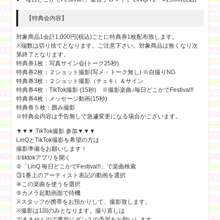
【特典会内容】
対象商品1会計1,000円(税込)ごとに特典券1枚配布致します。
※端数は切り捨てとなります。ご注意下さい。対象商品は無くなり次
第終了となります。
特典券1枚：写真サイン会(トーク25秒)
特典券2枚：２ショット撮影(写メ・トーク無し) ※自撮りNG
特典券3枚：２ショット撮影（チェキ）＆サイン
特典券4枚：TikTok撮影 (15秒) ※撮影楽曲♪毎日どこかでFestival!!
特典券4枚：メッセージ動画(15秒)
特典券５枚：囲み撮影
※特典会内容は予告無しで急遽変更になる場合がございます。
▼▼▼ TikTok撮影 参加▼▼▼
LinQとTikTok撮影を希望の方は
撮影準備をお願いします！
①tiktokアプリを開く
②「LinQ 毎日どこかでFestival!!」で楽曲検索
③1番上のアーティスト表記の動画を選択
④この楽曲を使うを選択
⑤カメラ起動画面で待機
※スタッフが携帯をお預かりして、撮影致します。
※撮影は1回のみとなります。撮り直しは
できませんので事前にダンスの予習をお願いします。