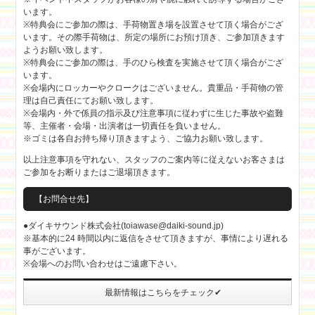
います。
※特典会にご参加の際は、手荷物置き場を設置させて頂く場合がござ
います。その際手荷物は、所定の場所にお預け頂き、ご参加頂きます
ようお願い致します。
※特典会にご参加の際は、手のひら検査を実施させて頂く場合がござ
います。
※会場内にロッカーやクロークはございません。貴重品・手荷物の管
理は自己責任にてお願い致します。
※会場内・外で係員の指示及び注意事項に従わずに生じた事故や盗難
等、主催者・会場・出演者は一切責任を負いません。
※ゴミは各自お持ち帰り頂きますよう、ご協力お願い致します。
以上注意事項を守れない、スタッフのご案内等に従えないお客さまは
ご参加をお断りまたはご退場頂きます。
【お問合せ先】
●ダイキサウンド株式会社(toiawase@daiki-sound.jp)
※基本的に24 時間以内に返信をさせて頂きますが、事情により遅れる
事がございます。
※会場へのお問い合わせはご遠慮下さい。
最新情報はこちらをチェック✔