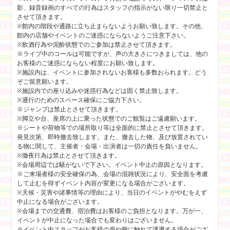
影、録音録画のすべての行為はスタッフの指示がない限り一切禁止と
させて頂きます。
※館内の階段や通路に立ち止まらないようお願い致します。その他、
館内の店舗やイベントのご迷惑にならないようご注意下さい。
※飲酒行為や泥酔状態でのご参加は禁止させて頂きます。
※ライブ中のコールは可能ですが、声の大きさにつきましては、他の
お客様のご迷惑にならない程度にお願い致します。
※施設内は、イベントに参加されないお客様も多数おられます。どう
ぞご留意願います。
※施設内での座り込みや迷惑行為などは固く禁止致します。
※通行のためのスペース確保にご協力下さい。
※ジャンプは禁止とさせて頂きます。
※脚立や台、座席の上に乗った状態でのご観覧はご遠慮願います。
※シートや荷物等での場所取り等は全面的に禁止とさせて頂きます。
発見次第、即時撤去致します。また、撤去した物、及び放置されてい
る物に関して、主催者・会場・出演者は一切の責任を負いません。
※徹夜行為は禁止とさせて頂きます。
※会場周辺では騒がないで下さい。イベント中止の原因となります。
※ご来場者様の安全確保の為、会場の混雑状況により、安全面を考慮
して止むを得ずイベント内容が変更になる場合がございます。
※天候・災害や諸事情等の理由により、当日のイベントがやむをえず
中止になる場合がございます。
※会場までの交通費、宿泊費はお客様のご負担となります。万が一、
イベントが中止になった場合でも変わりはございません。
※イベント中スタッフがお客様の肩や腕に触れて誘導する場合がござ