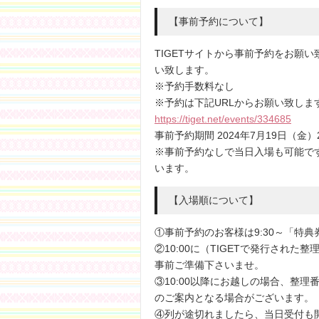
【事前予約について】
TIGETサイトから事前予約をお願
い致します。
※予約手数料なし
※予約は下記URLからお願い致しま
https://tiget.net/events/334685
事前予約期間 2024年7月19日（金）21
※事前予約なしで当日入場も可能で
います。
【入場順について】
①事前予約のお客様は9:30～「特
②10:00に（TIGETで発行され
事前ご準備下さいませ。
③10:00以降にお越しの場合、整
のご案内となる場合がございます。
④列が途切れましたら、当日受付も