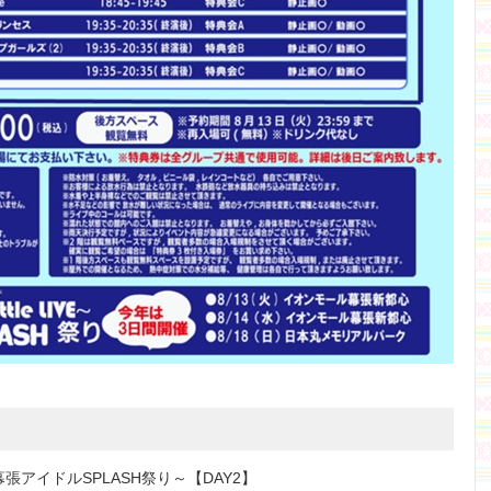
E～真夏の幕張アイドルSPLASH祭り～【DAY2】