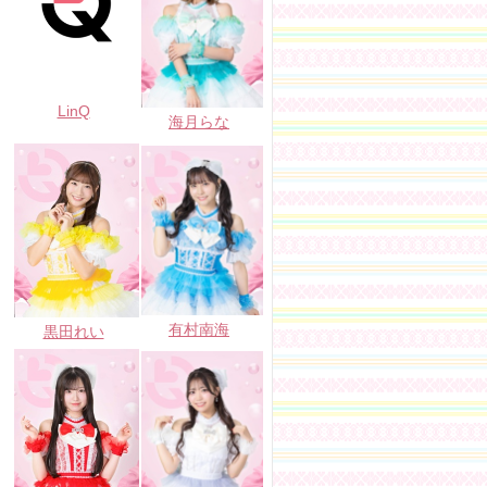
LinQ
海月らな
有村南海
黒田れい