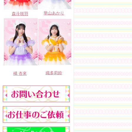
華山あかり
森斗咲羽
織多莉鈴
橘 杏來