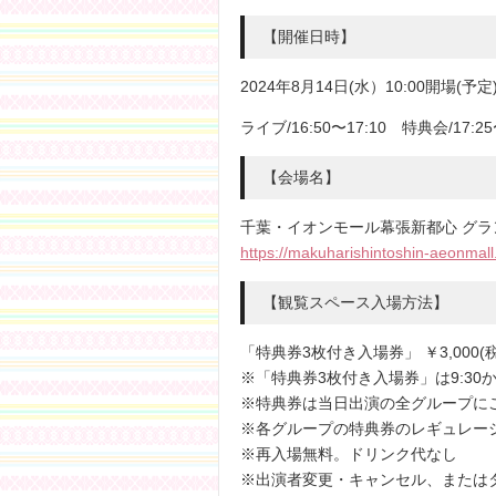
【開催日時】
2024年8月14日(水）10:00開場(予定)
ライブ/16:50〜17:10 特典会/17:2
【会場名】
千葉・イオンモール幕張新都心 グラ
https://makuharishintoshin-aeonmall
【観覧スペース入場方法】
「特典券3枚付き入場券」 ￥3,00
※「特典券3枚付き入場券」は9:30
※特典券は当日出演の全グループに
※各グループの特典券のレギュレー
※再入場無料。ドリンク代なし
※出演者変更・キャンセル、または