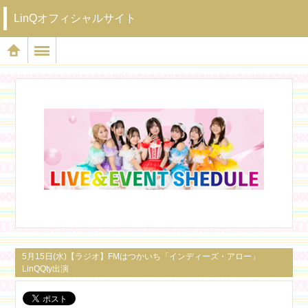
LinQオフィシャルサイト
5月15日(水)【ラジオ】FMはつかいち「インディーズ・アロー」
LinQQty出演