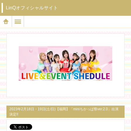
LinQオフィシャルサイト
2023年2月18日・19日(土/日)【福岡】「miniちかっぱ祭ver.2.0」出演
決定!!