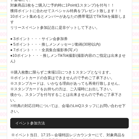
対象商品1枚をご購入/ご予約時に1Point(1スタンプ)を付与！！
獲得ポイントに合わせてスペシャル特典をプレゼント致します！！
10ポイント集めるとメンバーがあなたの携帯電話でTikTokを撮影しま
す
リリースイベント参加記念に是非ゲットして下さい。
● 3ポイント・・・サイン会参加券
● 5ポイント・・・推しメンメッセージ動画(30秒以内)
● 7ポイント・・・全員集合撮影券(写メ)
●10ポイント・・・推しメンTikTok撮影(撮影内容のご指定は出来ませ
ん)
※購入枚数に限らずご来場1日につき１スタンプとなります。
※ポイントカードの合算はできませんので予めご了承下さい。
※スタンプカードは、いかなる理由があっても再発行致しません。
※スタンプカードをお持ちの方は、ご入場時にお出し下さい。
後から、スタンプを付与することは出来ませんので予めご了承下さ
い。
※特典の対応日時については、会場のLinQスタッフにお問い合わせ下
さい。
イベント参加方法
※イベント当日、17:15～会場特設レジカウンターにて、対象商品を