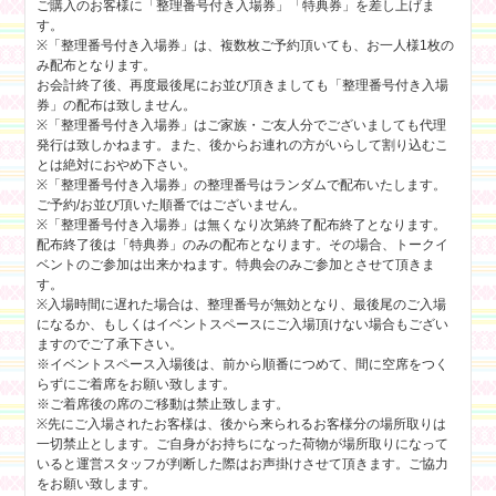
ご購入のお客様に「整理番号付き入場券」「特典券」を差し上げま
す。
※「整理番号付き入場券」は、複数枚ご予約頂いても、お一人様1枚の
み配布となります。
お会計終了後、再度最後尾にお並び頂きましても「整理番号付き入場
券」の配布は致しません。
※「整理番号付き入場券」はご家族・ご友人分でございましても代理
発行は致しかねます。また、後からお連れの方がいらして割り込むこ
とは絶対におやめ下さい。
※「整理番号付き入場券」の整理番号はランダムで配布いたします。
ご予約/お並び頂いた順番ではございません。
※「整理番号付き入場券」は無くなり次第終了配布終了となります。
配布終了後は「特典券」のみの配布となります。その場合、トークイ
ベントのご参加は出来かねます。特典会のみご参加とさせて頂きま
す。
※入場時間に遅れた場合は、整理番号が無効となり、最後尾のご入場
になるか、もしくはイベントスペースにご入場頂けない場合もござい
ますのでご了承下さい。
※イベントスペース入場後は、前から順番につめて、間に空席をつく
らずにご着席をお願い致します。
※ご着席後の席のご移動は禁止致します。
※先にご入場されたお客様は、後から来られるお客様分の場所取りは
一切禁止とします。ご自身がお持ちになった荷物が場所取りになって
いると運営スタッフが判断した際はお声掛けさせて頂きます。ご協力
をお願い致します。