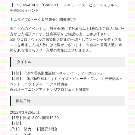
【LinQ M∞CARD「Go!Go!YELL～キミ・イズ・ビューティフル～」
発売記念イベント
ミニライブ&トーク＆特典会】開催決定!!
※こちらのイベントは、当日会場にて対象商品を1枚以上ご購入頂いた
方がご入場頂けます。注意事項をご確認の上、ご参加下さい。
※新型コロナウィルス感染拡大防止の一環としてソーシャルディスタ
ンスを考慮し入場人数には上限がございます。※会場の収容人数に余
裕がある場合もフリー入場の実施はございません。
タイトル
【1部】「涼本理央那生誕祭〜キャラパーティー2022〜」
【2部】「Go!Go!YELL～キミ・イズ・ビューティフル～」発売記念イ
ベントミニライブ＆トーク＆特典会
両部オープニングアクト：IQプロジェクト研究生
開催日時
2022年3月26日(土)
【1部】開場13:00 / 開演13:30
【2部】
17:15
Mカード販売開始