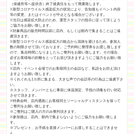
（保健所等へ提供含）終了後責任をもって廃棄致します。
※新型コロナウイルス感染拡大の状況により、告知後もイベント内容
等の変更、またはイベントが中止となる場合がございます。
※当日は感染拡大防止のため、運営スタッフの指示に従って頂くよう
ご協力をお願い致します。
※対象商品の販売時間以前に店内、もしくは館内で集まることはご遠
慮頂きます。
※新型コロナウイルス感染拡大の観点から混雑を避けるため、参加人
数の制限させて頂いております。ご予約時に整理券をお渡し致します
ので、集合時間になりましたらご整列をお願い致します。その場合、
必ずお客様毎の距離をとってお並び頂きますようにご協力をお願い致
します。
※店内・イベント会場でのお客様同士の会話など、私語をお控え頂け
ますようお願い致します。
※くれぐれも1カ所に集まる、大きな声での会話等の行為はご遠慮下さ
い。
※スタッフ、メンバーともに事前に体温測定、手指の消毒を行い対応
させて頂きます。
※特典会時、店内通路にお客様同士ソーシャルディスタンスを保って
ご整列をお願い致します。
※ご整列はご購入の方のみ整列頂きます。
※参加後は、店内、館内で集まらないようにご協力をお願い致しま
す。
※プレゼント、お手紙を直接メンバーにお渡しすることはできませ
ん。