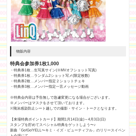
物販内容
特典会参加券1枚1,000
・特典券1枚…生写真サイン(※MVオフショット写真)
・特典券1枚…ランダム2ショット写メ(限定枚数)
・特典券2枚…メンバー指定２ショットチェキ
・特典券3枚…メンバー指定一言メッセージ動画
※特典会内容は予告無しで急遽変更になる場合がございます。
※メンバーはマスクをさせて頂いております。
※飛沫感染防止シート越しでの撮影・サイン・トークとなります。
【来場特典ポイントカード】期間1月14日(金)～4月3日(日)
スタンプを貯めてスペシャル特典をゲットしよう〜♪
新曲「Go!Go!YELL〜キミ・イズ・ビューティフル」のリリースイベン
ト会場にて、