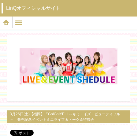
LinQオフィシャルサイト
3月26日(土)【福岡】「Go!Go!YELL～キミ・イズ・ビューティフル
～」発売記念イベントミニライブ＆トーク＆特典会