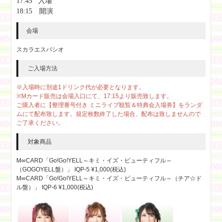
17:45 入場
18:15 開演
会場
スカラエスパシオ
ご入場方法
※入場時に別途1ドリンク代が必要となります。
※Mカード販売は会場入口にて、17:15より販売致します。
ご購入者に【整理番号付き ミニライブ観覧＆特典会入場券】をランダ
ムにて配布致します。規定枚数終了した場合、配布は致しませんので
ご了承ください。
対象商品
M∞CARD「Go!Go!YELL～キミ・イズ・ビューティフル～
（GOGOYELL盤）」 IQP-5 ¥1,000(税込)
M∞CARD「Go!Go!YELL～キミ・イズ・ビューティフル～（チア☆ド
ル盤）」 IQP-6 ¥1,000(税込)