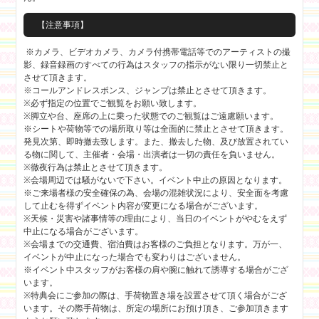
【注意事項】
※カメラ、ビデオカメラ、カメラ付携帯電話等でのアーティストの撮
影、録音録画のすべての行為はスタッフの指示がない限り一切禁止と
させて頂きます。
※コールアンドレスポンス、ジャンプは禁止とさせて頂きます。
※必ず指定の位置でご観覧をお願い致します。
※脚立や台、座席の上に乗った状態でのご観覧はご遠慮願います。
※シートや荷物等での場所取り等は全面的に禁止とさせて頂きます。
発見次第、即時撤去致します。また、撤去した物、及び放置されてい
る物に関して、主催者・会場・出演者は一切の責任を負いません。
※徹夜行為は禁止とさせて頂きます。
※会場周辺では騒がないで下さい。イベント中止の原因となります。
※ご来場者様の安全確保の為、会場の混雑状況により、安全面を考慮
して止むを得ずイベント内容が変更になる場合がございます。
※天候・災害や諸事情等の理由により、当日のイベントがやむをえず
中止になる場合がございます。
※会場までの交通費、宿泊費はお客様のご負担となります。万が一、
イベントが中止になった場合でも変わりはございません。
※イベント中スタッフがお客様の肩や腕に触れて誘導する場合がござ
います。
※特典会にご参加の際は、手荷物置き場を設置させて頂く場合がござ
います。その際手荷物は、所定の場所にお預け頂き、ご参加頂きます