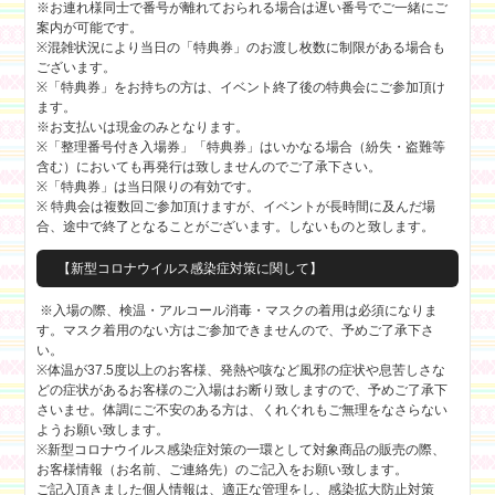
※お連れ様同士で番号が離れておられる場合は遅い番号でご一緒にご
案内が可能です。
※混雑状況により当日の「特典券」のお渡し枚数に制限がある場合も
ございます。
※「特典券」をお持ちの方は、イベント終了後の特典会にご参加頂け
ます。
※お支払いは現金のみとなります。
※「整理番号付き入場券」「特典券」はいかなる場合（紛失・盗難等
含む）においても再発行は致しませんのでご了承下さい。
※「特典券」は当日限りの有効です。
※ 特典会は複数回ご参加頂けますが、イベントが長時間に及んだ場
合、途中で終了となることがございます。しないものと致します。
【新型コロナウイルス感染症対策に関して】
※入場の際、検温・アルコール消毒・マスクの着用は必須になりま
す。マスク着用のない方はご参加できませんので、予めご了承下さ
い。
※体温が37.5度以上のお客様、発熱や咳など風邪の症状や息苦しさな
どの症状があるお客様のご入場はお断り致しますので、予めご了承下
さいませ。体調にご不安のある方は、くれぐれもご無理をなさらない
ようお願い致します。
※新型コロナウイルス感染症対策の一環として対象商品の販売の際、
お客様情報（お名前、ご連絡先）のご記入をお願い致します。
ご記入頂きました個人情報は、適正な管理をし、感染拡大防止対策